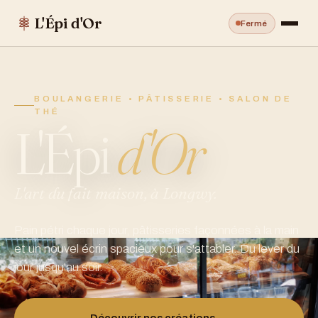
L'Épi d'Or
Fermé
BOULANGERIE • PÂTISSERIE • SALON DE
THÉ
L'Épi
d'Or
L'art du fait maison, à Longwy.
Pain pétri chaque jour, pâtisseries façonnées à la main
et un nouvel écrin spacieux pour s'attabler. Du lever du
jour jusqu'au soir.