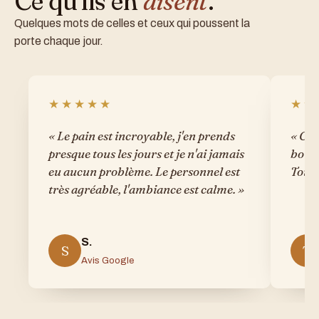
Ce qu'ils en
disent
.
Quelques mots de celles et ceux qui poussent la
porte chaque jour.
★★★★★
★★
« Le pain est incroyable, j'en prends
« Cer
presque tous les jours et je n'ai jamais
boula
eu aucun problème. Le personnel est
Tout 
très agréable, l'ambiance est calme. »
S.
S
T
Avis Google