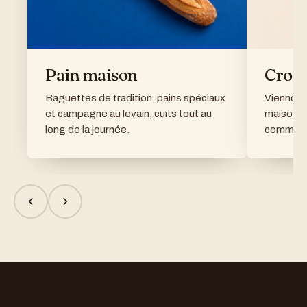
Pain maison
Crois
Baguettes de tradition, pains spéciaux
Viennoise
et campagne au levain, cuits tout au
maison et
long de la journée.
comman