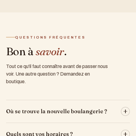
QUESTIONS FRÉQUENTES
Bon à
savoir
.
Tout ce qu'il faut connaître avant de passer nous
voir. Une autre question ? Demandez en
boutique.
Où se trouve la nouvelle boulangerie ?
Nous avons déménagé juste en face de l'ancienne
Quels sont vos horaires ?
adresse, dans un local plus grand : 118 Av. Raymond